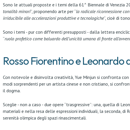
Sono le attuali proposte e i temi della 61^ Biennale di Venezia 2
tonalità minori
”, proponendo arte per “
la radicale riconnessione con 
irriducibile alle accelerazioni produttive e tecnologiche
”, cioè di ton
Sono i temi - pur con differenti presupposti - dalla lettera enciclic
“
ruolo profetico come baluardo dell’unicità umana di fronte all’avvento
Rosso Fiorentino e Leonardo d
Con notevole e disinvolta creatività, Yue Minjun si confronta con 
modi sorprendenti per un artista cinese e non cristiano, si confront
il dogma.
Sceglie - non a caso - due opere “trasgressive”: una, quella di Leo
materiali e nella resa delle espressioni individuali, la seconda, di
serenità olimpica degli spazi rinascimentali.