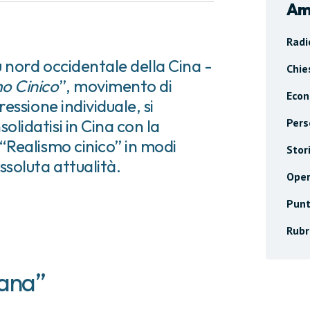
Am
Radi
ù nord occidentale della Cina -
Chie
o Cinico
”, movimento di
Econ
ressione individuale, si
olidatisi in Cina con la
Pers
 “Realismo cinico” in modi
Stor
ssoluta attualità.
Oper
Punt
Rubr
mana”