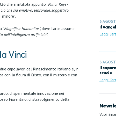
026 che si intitola appunto “
Minor Keys
-
ciò che sia emotivo, sensoriale, soggettivo,
o “minore”.
6 AGOST
Il Vange
a “
Magnifica Humanitas”,
dove l’arte assume
Leggi l'ar
 dell’intelligenza artificiale
”.
a Vinci
6 AGOST
Il sapor
due capolavori del Rinascimento italiano e, in
scuole
a con la figura di Cristo, con il mistero e con
Leggi l'ar
nardo, di sperimentale innovazione nei
 Rosso Fiorentino, di stravolgimento della
Newsle
Vuoi rima