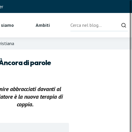
er
Cerca
i siamo
Ambiti
ristiana
Àncora
di parole
ire abbracciati davanti al
latore è la nuova terapia di
coppia.