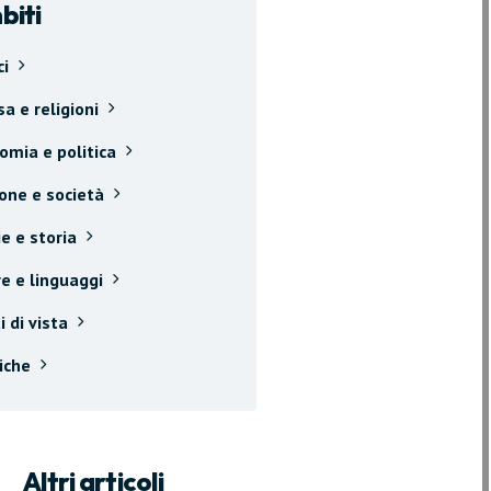
biti
ci
sa e religioni
omia e politica
one e società
ie e storia
e e linguaggi
i di vista
iche
Altri articoli