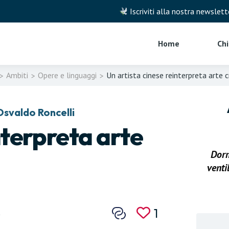
​ Iscriviti alla nostra newslett
Home
Ch
Ambiti
Opere e linguaggi
Un artista cinese reinterpreta arte c
>
>
>
Osvaldo Roncelli
nterpreta arte
Dorm
venti
1
6