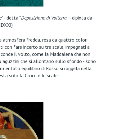
e”
- detta “
Deposizione di Volterra
” - dipinta da
MDXXI).
sa atmosfera fredda, resa da quattro colori
ti con fare incerto su tre scale, impegnati a
 nasconde il volto, come la Maddalena che non
 o aguzzini che si allontano sullo sfondo - sono
 tormentato equilibrio di Rosso si raggela nella
sta solo la Croce e le scale.