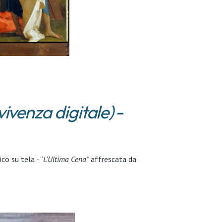
ivenza digitale)
-
co su tela - “
L’Ultima Cena”
affrescata da