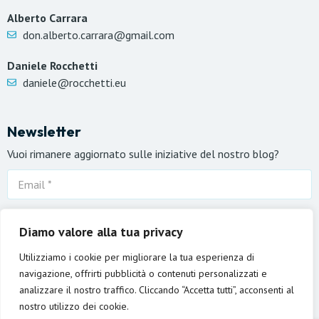
Alberto Carrara
don.alberto.carrara@gmail.com
Daniele Rocchetti
daniele@rocchetti.eu
Newsletter
Vuoi rimanere aggiornato sulle iniziative del nostro blog?
Ho letto l’informativa sulla
privacy
e acconsento al
Diamo valore alla tua privacy
trattamento dei miei dati personali per ricevere la
newsletter.
Utilizziamo i cookie per migliorare la tua esperienza di
navigazione, offrirti pubblicità o contenuti personalizzati e
analizzare il nostro traffico. Cliccando “Accetta tutti”, acconsenti al
nostro utilizzo dei cookie.